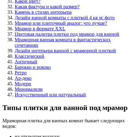
Какой цвет?
Какая фактура и какой размер?
Камень в стилях интерьера
Дизайн ванной комнаты с плиткой 4 кв м: фото
Мрамор или плиточный аналог: что лучше?
Мрамор в формате XXL
Цветовая палитра плитки под мрамор для ванной
Мраморная ванная комната в фантастических
сочетаниях
Дизайн интерьера ванной с мраморной плиткой
Классический
Античный
Барокко и рококо
Ретро
Ар-деко
Модерн
Минимализм
Искусственный или натуральный
Типы плитки для ванной под мрамор
Мраморная плитка для ванных комнат бывает следующих
видов:
на открытом воздухе;