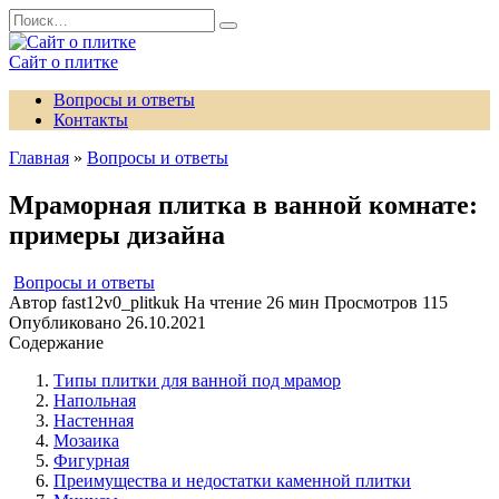
Перейти
Search
к
for:
содержанию
Сайт о плитке
Вопросы и ответы
Контакты
Главная
»
Вопросы и ответы
Мраморная плитка в ванной комнате:
примеры дизайна
Вопросы и ответы
Автор
fast12v0_plitkuk
На чтение
26 мин
Просмотров
115
Опубликовано
26.10.2021
Содержание
Типы плитки для ванной под мрамор
Напольная
Настенная
Мозаика
Фигурная
Преимущества и недостатки каменной плитки