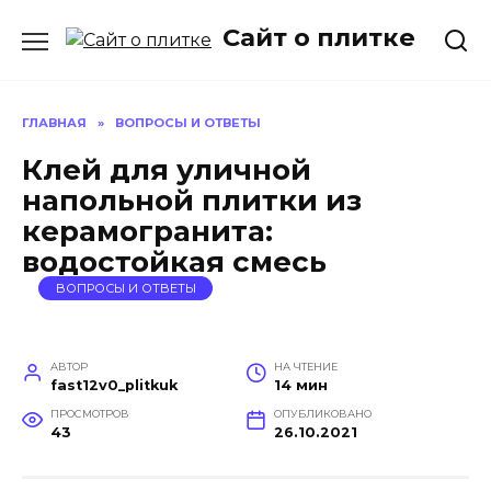
Перейти
Сайт о плитке
к
содержанию
ГЛАВНАЯ
»
ВОПРОСЫ И ОТВЕТЫ
Клей для уличной
напольной плитки из
керамогранита:
водостойкая смесь
ВОПРОСЫ И ОТВЕТЫ
АВТОР
НА ЧТЕНИЕ
fast12v0_plitkuk
14 мин
ПРОСМОТРОВ
ОПУБЛИКОВАНО
43
26.10.2021