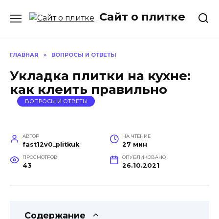
Перейти
Сайт о плитке
к
содержанию
ГЛАВНАЯ
»
ВОПРОСЫ И ОТВЕТЫ
Укладка плитки на кухне:
как клеить правильно
ВОПРОСЫ И ОТВЕТЫ
АВТОР
НА ЧТЕНИЕ
fast12v0_plitkuk
27 мин
ПРОСМОТРОВ
ОПУБЛИКОВАНО
43
26.10.2021
Содержание